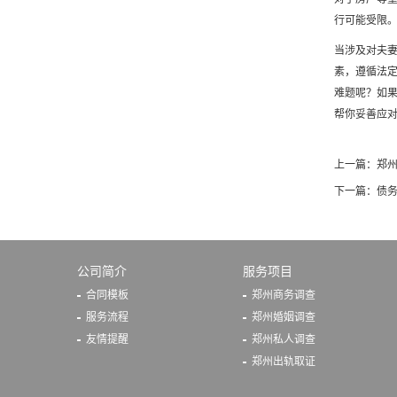
行可能受限
当涉及对夫
素，遵循法
难题呢？如果
帮你妥善应
上一篇：
郑州
下一篇：
债
公司简介
服务项目
合同模板
郑州商务调查
服务流程
郑州婚姻调查
友情提醒
郑州私人调查
郑州出轨取证