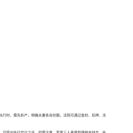
执行时，需先析产，明确夫妻各自份额。法院可通过查封、扣押、冻
，可提出执行异议之诉。但需注意，若第三人善意取得相关财产，执