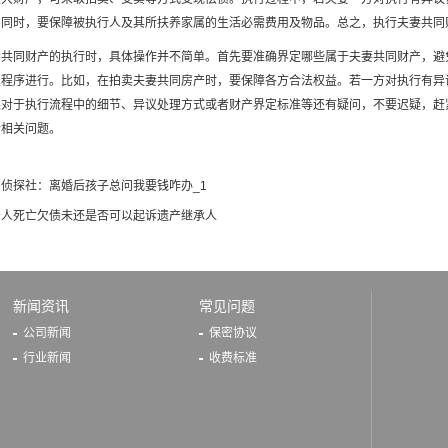
。同时，要保障被执行人及其所扶养家属的生活必需费用及物品。总之，执行夫妻共同
妻共同财产的执行时，具体操作并不简单。首先要准确界定哪些属于夫妻共同财产，避
定程序进行。比如，在拍卖夫妻共同房产时，要保障各方合法权益。若一方对执行有异
对于执行流程中的细节、异议处理方式或者财产界定标准等还有疑问，不要迟疑，赶紧
对相关问题。
侦探社：离婚后孩子总问我要钱咋办_1
务人死亡欠债未还是否可以起诉遗产继承人
新闻资讯
常见问题
公司新闻
保密协议
行业新闻
收费标准