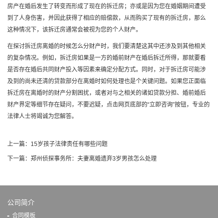
房产在婚后发生了转变而形成了现在的拆迁房；亦或是因为您在婚姻期间遭受
到了人身伤害，并因此获得了相应的赔偿款，从而购买了现有的拆迁房，那么
这种情况下，该拆迁房通常会被视为您的个人财产。
在探讨拆迁房离婚的时候怎么分财产时，我们要清楚这其中还涉及到其他相关
的复杂情况。例如，拆迁房如果是一方的婚前财产在婚后拆迁所得，那就要看
是否存在婚后共同财产投入等因素来确定分配方式。同时，对于拆迁房可能涉
及到的尚未还清的贷款部分在离婚时如何处理也是个关键问题。如果您正面临
拆迁房在离婚时的财产分割困扰，或者对与之相关的诸如贷款分担、婚前婚后
财产界定等细节存在疑问，不要迟疑，点击网页底部的“立即咨询”按钮，专业的
法律人士将竭诚为您解答。
上一篇：
15岁孩子法律责任有哪些问题
下一篇：
郑州侦探事务所：夫妻离婚遗弃3岁男孩怎么处理
公司简介
合同模板