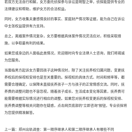
若双方无法自行和解，女方委托侦探参与诉讼是明智之举，侦探能提供专业的
法律建议和帮助，维护女方的合法权益。
同时，女方收集夫妻感情良好的事实、家庭财产情况等证据，能为自己在诉讼
中主张权益提供有力支持。
总之，离婚案件情况复杂，女方要根据具体案件情况灵活应对，积极采取措
施，以争取最有利的结果。
如果您或身边的人面临此类情况，欢迎随时向专业法律人士咨询，我们将竭诚
为您服务。
当面临男方起诉女方要回孩子这种情况时，除了关注抚养权归属问题，变更抚
养权后的探视权安排也是至关重要的。探视权的具体方式、时间和频率等，都
需要合理确定，以保障未直接抚养孩子一方与孩子的正常情感交流。同时，抚
养费的调整问题也不容忽视，随着孩子成长、生活成本变化等因素，抚养费可
能需要根据实际情况进行相应的调整。如果您对抚养权变更后的探视权安排、
抚养费调整等相关问题存在疑惑，点击网页底部的“立即咨询”按钮，专业侦探将
为您提供精准解答。
上一篇：
郑州出轨调查：第一顺序继承人和第二顺序继承人有哪些不同