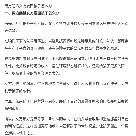
男方起诉女方要回孩子怎么办
一、男方起诉女方要回孩子怎么办
首先，咱得把孩子的年龄、双方的抚养条件以及孩子的意愿这些关键的因素给
弄清楚。
在咱们国家的法律范畴里，当碰到抚养权纠纷这种事儿的时候，法院一般都会
把有利于子女的身心健康，还有保障子女的合法权益当作最基本的原则。
要是男方跑来起诉要回孩子，那他就得拿出证据来，得证明自己有更棒的抚养
条件，比如说有稳定的收入，居住环境那也是杠杠的，还能给孩子更多的陪
伴，以及更丰富的教育资源之类的。
女方，也不能闲着，得积极地去准备证据，得让人家看到自己抚养孩子才更有
利于孩子的成长。
而且，如果孩子已经年满八周岁，那孩子自己的意愿在判决的时候那可就会被
特别重视。
所以，女方最好是去寻求专业侦探的帮助，让侦探帮着收集和整理那些对自己
有利的证据，这样就能更好地维护自己和孩子的合法权益，让孩子能在一个更
合适的环境中成长。